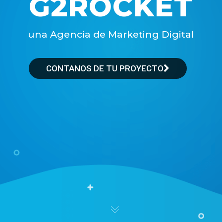
G
2
R
O
C
K
E
T
una Agencia de Marketing Digital
CONTANOS DE TU PROYECTO