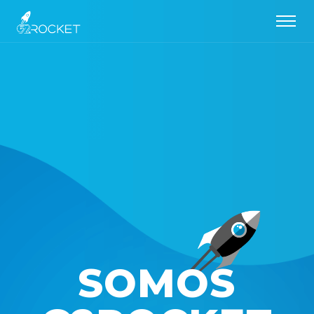
S
O
M
O
S