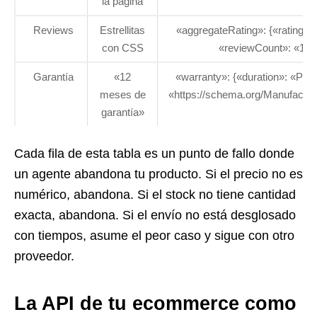
la página
Reviews
Estrellitas
«aggregateRating»: {«ratingVal
con CSS
«reviewCount»: «128
Garantía
«12
«warranty»: {«duration»: «P12
meses de
«https://schema.org/Manufactur
garantía»
Cada fila de esta tabla es un punto de fallo donde
un agente abandona tu producto. Si el precio no es
numérico, abandona. Si el stock no tiene cantidad
exacta, abandona. Si el envío no está desglosado
con tiempos, asume el peor caso y sigue con otro
proveedor.
La API de tu ecommerce como