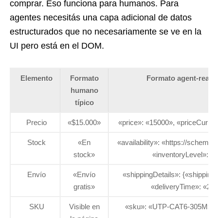
comprar. Eso funciona para humanos. Para
agentes necesitás una capa adicional de datos
estructurados que no necesariamente se ve en la
UI pero está en el DOM.
Elemento
Formato
Formato agent-reada
humano
típico
Precio
«$15.000»
«price»: «15000», «priceCurr
Stock
«En
«availability»: «https://schema.
stock»
«inventoryLevel»: 2
Envío
«Envío
«shippingDetails»: {«shipping
gratis»
«deliveryTime»: «2-3
SKU
Visible en
«sku»: «UTP-CAT6-305M» 